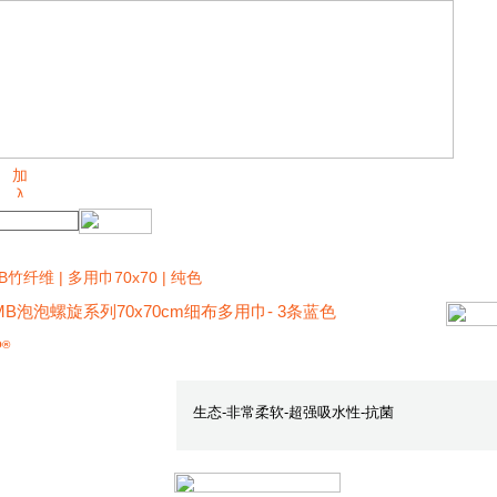
B竹纤维 | 多用巾70x70 | 纯色
MB泡泡螺旋系列70x70cm细布多用巾- 3条蓝色
O®
生态-非常柔软-超强吸水性-抗菌