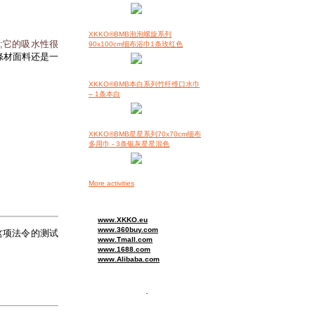
XKKO®BMB泡泡螺旋系列
;
它的吸水性很
90x100cm细布浴巾1条玫红色
涤材面料还是一
XKKO®BMB本白系列竹纤维口水巾
– 1条本白
XKKO®BMB星星系列70x70cm细布
多用巾 - 3条银灰星星混色
More activities
www.XKKO.eu
www.360buy.com
这项法令的测试
www.Tmall.com
www.1688.com
www.Alibaba.com
.