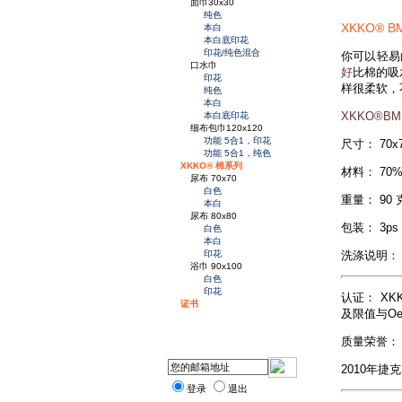
面巾30x30
纯色
XKKO®
本白
本白底印花
印花/纯色混合
你可以轻易
口水巾
好
比棉的吸
印花
样很柔软，
纯色
本白
XKKO®
本白底印花
细布包巾120x120
功能 5合1，印花
尺寸： 70x
功能 5合1，纯色
XKKO® 棉系列
材料： 70%
尿布 70x70
白色
重量： 90 
本白
尿布 80x80
包装： 3ps
白色
本白
洗涤说明：
印花
浴巾 90x100
白色
印花
认证：
XK
证书
及限值与Oe
质量荣誉： 
2010年捷
登录
退出