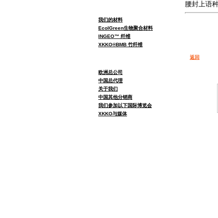
腰封上语
我们的材料
EcolGreen生物聚合材料
INGEO™ 纤维
XKKO®BMB 竹纤维
返回
欧洲总公司
中国总代理
关于我们
中国其他分销商
我们参加以下国际博览会
XKKO与媒体