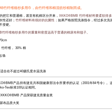
 BMB竹纤维格纱多用巾，由竹纤维和棉混纺纱精制而成。
的把它和普通棉，甚至有机棉区分开来，
XKKO®BMB 竹纤维材料要柔软得多
水性还好；
竹纤维材料有很好的抗菌性；
如果严格按照洗涤指令，经过多次洗
不变硬。
BMB竹纤维格纱多用巾的重量和密度远高于普通的棉尿布和毯子。
70cm
 竹纤维， 30% 棉
克/条
适合在不超过40摄氏度水温洗涤
KO®BMB产品持有捷克共和国健康部法令所要求的认证（2001年84号令）。
ko-Tex标准100认证相同。
XKKO®BMB 产品荣获捷克质量金奖
克尿布品质大奖