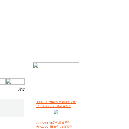
现货
XKKO®BMB星星系列细布包巾
120x120cm – 1条银灰星星
XKKO®BMB泡泡螺旋系列
90x100cm细布浴巾1条蓝色