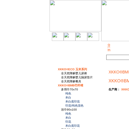
关于我们
XKKO®ECO 玉米系列
XKKO®BM
全天然降解婴儿尿裤
全天然降解婴儿隔尿垫片
XKKO®B
全天然降解餐具
XKKO®BMB竹纤维
多用巾70x70
生产商：
XKK
纯色
本白
本白底印花
印花/纯色混色
浴巾90x100
纯色
本白
印花
本白底印花