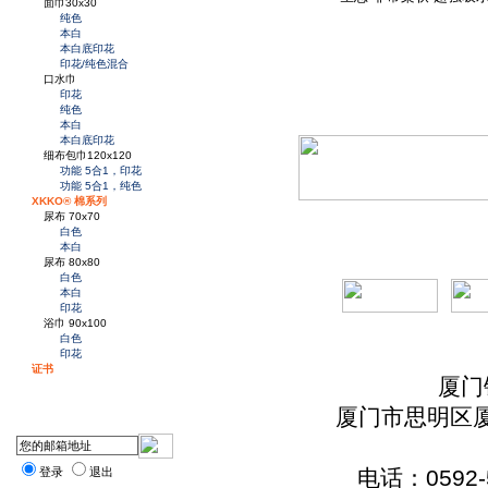
面巾30x30
纯色
本白
本白底印花
印花/纯色混合
口水巾
印花
纯色
本白
本白底印花
细布包巾120x120
功能 5合1，印花
功能 5合1，纯色
XKKO® 棉系列
尿布 70x70
白色
本白
尿布 80x80
白色
本白
印花
浴巾 90x100
白色
印花
证书
厦门
厦门市思明区厦
登录
退出
电话：0592-5