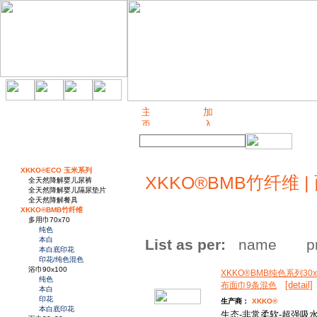
关于我们
XKKO®ECO 玉米系列
XKKO®BMB竹纤维 | 
全天然降解婴儿尿裤
全天然降解婴儿隔尿垫片
全天然降解餐具
XKKO®BMB竹纤维
多用巾70x70
纯色
本白
List as per:
name
p
本白底印花
印花/纯色混色
浴巾90x100
XKKO®BMB纯色系列30x
纯色
[detail]
布面巾9条混色
本白
印花
生产商：
XKKO®
本白底印花
生态-非常柔软-超强吸水