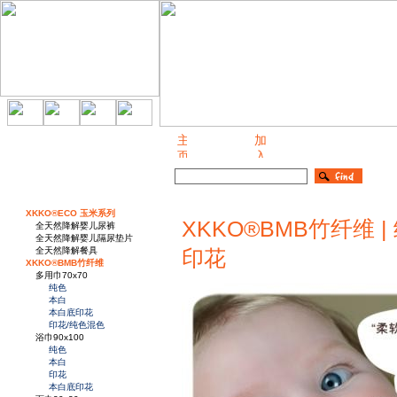
关于我们
XKKO®ECO 玉米系列
XKKO®BMB竹纤维 | 
全天然降解婴儿尿裤
全天然降解婴儿隔尿垫片
全天然降解餐具
印花
XKKO®BMB竹纤维
多用巾70x70
纯色
本白
本白底印花
印花/纯色混色
浴巾90x100
纯色
本白
印花
本白底印花