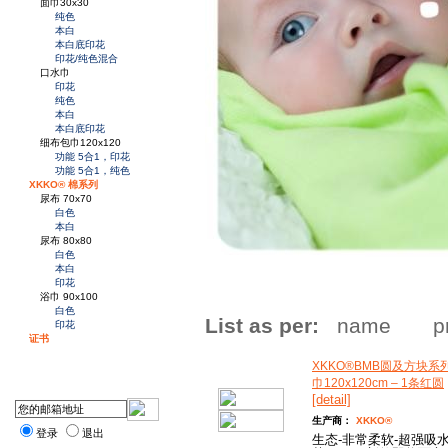
面巾30x30
纯色
本白
本白底印花
印花/纯色混合
口水巾
印花
纯色
本白
本白底印花
细布包巾120x120
功能 5合1，印花
功能 5合1，纯色
XKKO® 棉系列
尿布 70x70
白色
本白
尿布 80x80
白色
本白
印花
浴巾 90x100
白色
List as per:
name
p
印花
证书
XKKO®BMB圆及方块系
巾120x120cm – 1条红圆
[detail]
生产商：
XKKO®
登录
退出
生态-非常柔软-超强吸水