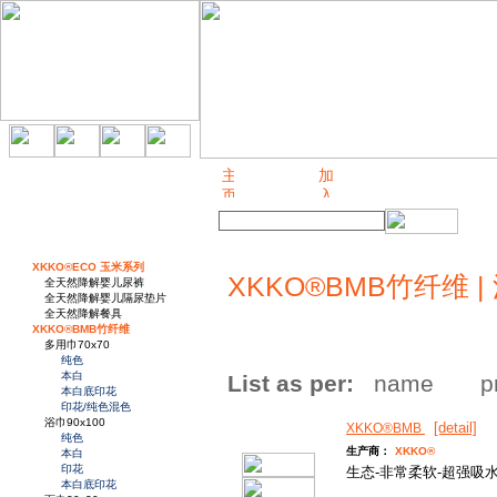
关于我们
XKKO®ECO 玉米系列
XKKO®BMB竹纤维 | 
全天然降解婴儿尿裤
全天然降解婴儿隔尿垫片
全天然降解餐具
XKKO®BMB竹纤维
多用巾70x70
纯色
本白
List as per:
name
p
本白底印花
印花/纯色混色
浴巾90x100
[detail]
XKKO®BMB
纯色
生产商：
XKKO®
本白
印花
生态-非常柔软-超强吸水
本白底印花