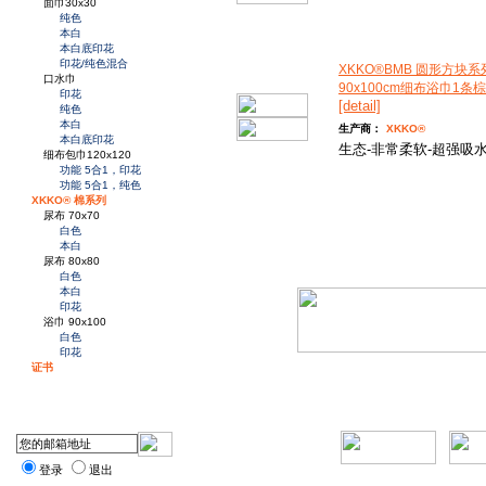
面巾30x30
纯色
本白
本白底印花
印花/纯色混合
XKKO®BMB 圆形方块系
口水巾
90x100cm细布浴巾1条
印花
[detail]
纯色
本白
生产商：
XKKO®
本白底印花
生态-非常柔软-超强吸水
细布包巾120x120
功能 5合1，印花
功能 5合1，纯色
XKKO® 棉系列
尿布 70x70
白色
本白
尿布 80x80
白色
本白
印花
浴巾 90x100
白色
印花
证书
登录
退出