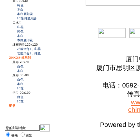
面巾30x30
纯色
本白
本白底印花
印花/纯色混合
口水巾
印花
纯色
本白
本白底印花
细布包巾120x120
功能 5合1，印花
功能 5合1，纯色
厦门
XKKO® 棉系列
尿布 70x70
厦门市思明区厦
白色
本白
尿布 80x80
白色
电话：0592-5
本白
印花
传真：
浴巾 90x100
白色
ww
印花
证书
chi
Powered by 
登录
退出