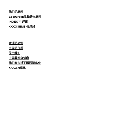
我们的材料
EcolGreen生物聚合材料
INGEO™ 纤维
XKKO®BMB 竹纤维
欧洲总公司
中国总代理
关于我们
中国其他分销商
我们参加以下国际博览会
XKKO与媒体