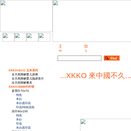
关于我们
XKKO®ECO 玉米系列
...XKKO 來中國不久..
全天然降解婴儿尿裤
全天然降解婴儿隔尿垫片
全天然降解餐具
XKKO®BMB竹纤维
多用巾70x70
纯色
本白
本白底印花
印花/纯色混色
浴巾90x100
纯色
本白
印花
本白底印花