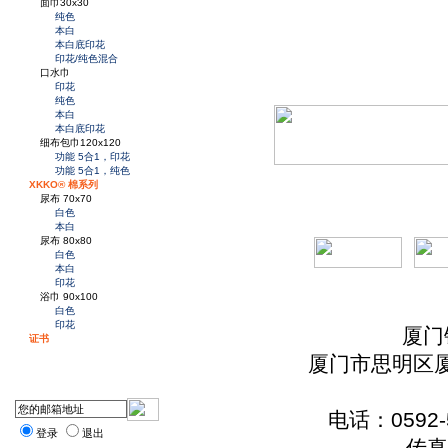
面巾30x30
纯色
本白
本白底印花
印花/纯色混合
口水巾
印花
纯色
本白
本白底印花
细布包巾120x120
功能 5合1，印花
功能 5合1，纯色
XKKO® 棉系列
尿布 70x70
白色
本白
尿布 80x80
白色
本白
印花
浴巾 90x100
白色
印花
厦门
证书
厦门市思明区厦
电话：0592-5
登录
退出
传真：