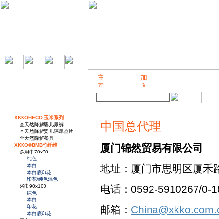
关于我们
XKKO®ECO 玉米系列
中国总代理
全天然降解婴儿尿裤
全天然降解婴儿隔尿垫片
全天然降解餐具
XKKO®BMB竹纤维
厦门锦然贸易有限公司
多用巾70x70
纯色
本白
地址：厦门市思明区厦禾路3
本白底印花
印花/纯色混色
浴巾90x100
电话：0592-5910267/0-
纯色
本白
印花
邮箱：
China@xkko.com.
本白底印花