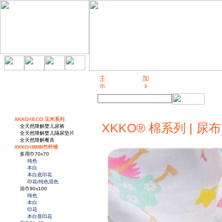
关于我们
XKKO®ECO 玉米系列
XKKO® 棉系列 | 尿布 
全天然降解婴儿尿裤
全天然降解婴儿隔尿垫片
全天然降解餐具
XKKO®BMB竹纤维
多用巾70x70
纯色
本白
本白底印花
印花/纯色混色
浴巾90x100
纯色
本白
印花
本白底印花