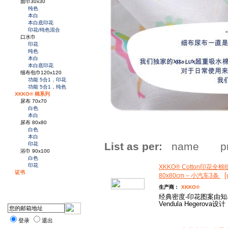
面巾30x30
纯色
本白
本白底印花
印花/纯色混合
口水巾
印花
纯色
本白
本白底印花
细布包巾120x120
功能 5合1，印花
功能 5合1，纯色
XKKO® 棉系列
尿布 70x70
白色
本白
尿布 80x80
白色
本白
List as per:
name
p
印花
浴巾 90x100
白色
印花
XKKO® Cotton印花全
证书
[
80x80cm – 小汽车3条
生产商：
XKKO®
经典密度-印花图案由
Vendula Hegerova设计
登录
退出