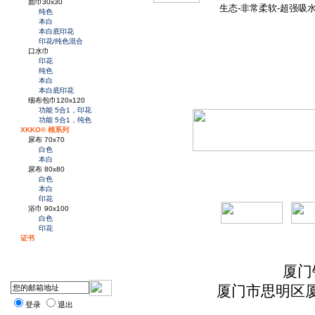
面巾30x30
生态-非常柔软-超强吸水
纯色
本白
本白底印花
印花/纯色混合
口水巾
印花
纯色
本白
本白底印花
细布包巾120x120
功能 5合1，印花
功能 5合1，纯色
XKKO® 棉系列
尿布 70x70
白色
本白
尿布 80x80
白色
本白
印花
浴巾 90x100
白色
印花
证书
厦门
厦门市思明区厦
登录
退出