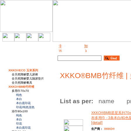
关于我们
XKKO®ECO 玉米系列
XKKO®BMB竹纤维 |
全天然降解婴儿尿裤
全天然降解婴儿隔尿垫片
全天然降解餐具
XKKO®BMB竹纤维
多用巾70x70
纯色
本白
List as per:
name
p
本白底印花
印花/纯色混色
浴巾90x100
XKKO®BMB星星系列70x
纯色
布多用巾 - 3条本白/棕
本白
[detail]
印花
本白底印花
生产商：
XKKO®