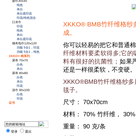
面巾30x30
纯色
本白
本白底印花
印花/纯色混合
口水巾
XKKO® BMB竹纤维
印花
纯色
成。
本白
本白底印花
你可以轻易的把它和普通棉
细布包巾120x120
功能 5合1，印花
纤维材料要柔软得多;
它的
功能 5合1，纯色
XKKO® 棉系列
料有很好的抗菌性；
如果
尿布 70x70
白色
还是一样很柔软，不变硬。
本白
尿布 80x80
白色
XKKO®BMB竹纤维格
本白
印花
毯子。
浴巾 90x100
白色
印花
尺寸： 70x70cm
证书
材料： 70% 竹纤维， 30%
重量： 90 克/条
登录
退出