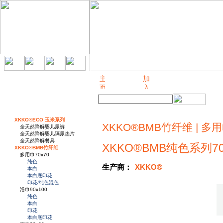
关于我们
XKKO®ECO 玉米系列
XKKO®BMB竹纤维 | 多用巾
全天然降解婴儿尿裤
全天然降解婴儿隔尿垫片
全天然降解餐具
XKKO®BMB纯色系列7
XKKO®BMB竹纤维
多用巾70x70
纯色
生产商：
XKKO®
本白
本白底印花
印花/纯色混色
浴巾90x100
纯色
本白
印花
本白底印花