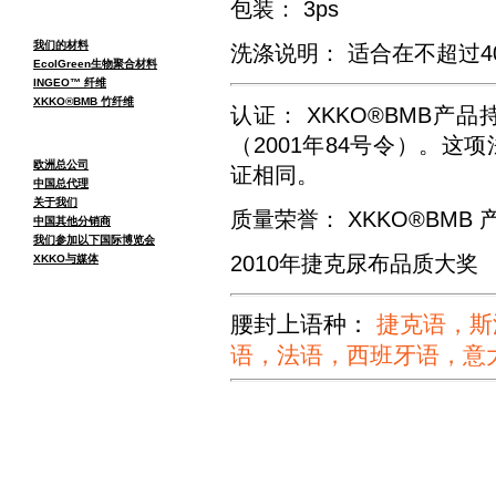
包装： 3ps
我们的材料
洗涤说明：
适合在不超过4
EcolGreen生物聚合材料
INGEO™ 纤维
XKKO®BMB 竹纤维
认证：
XKKO®BMB产
（2001年84号令）。这项
欧洲总公司
证相同。
中国总代理
关于我们
质量荣誉： XKKO®BMB
中国其他分销商
我们参加以下国际博览会
2010年捷克尿布品质大奖
XKKO与媒体
腰封上语种：
捷克语，斯
语，法语，西班牙语，意