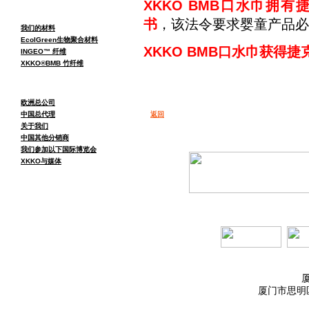
XKKO BMB口水巾拥有
书
，该法令要求婴童产品必
我们的材料
EcolGreen生物聚合材料
XKKO BMB口水巾获得
INGEO™ 纤维
XKKO®BMB 竹纤维
欧洲总公司
中国总代理
返回
关于我们
中国其他分销商
我们参加以下国际博览会
XKKO与媒体
厦门市思明区