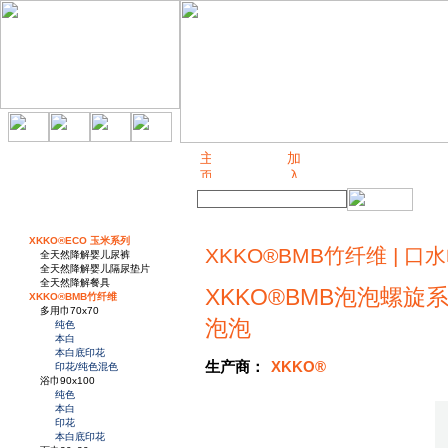
关于我们
XKKO®ECO 玉米系列
XKKO®BMB竹纤维 | 口水
全天然降解婴儿尿裤
全天然降解婴儿隔尿垫片
全天然降解餐具
XKKO®BMB泡泡螺旋
XKKO®BMB竹纤维
多用巾70x70
泡泡
纯色
本白
本白底印花
生产商：
XKKO®
印花/纯色混色
浴巾90x100
纯色
本白
印花
本白底印花