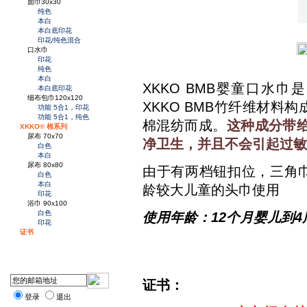
面巾30x30
纯色
本白
本白底印花
印花/纯色混合
口水巾
印花
纯色
本白
XKKO BMB婴童口水
本白底印花
细布包巾120x120
XKKO BMB竹纤维材料
功能 5合1，印花
功能 5合1，纯色
棉混纺而成。
这种成分带给
XKKO® 棉系列
尿布 70x70
净卫生，并且不会引起过敏
白色
本白
尿布 80x80
由于有两档钮扣位，三角
白色
本白
龄较大儿童的头巾使用
印花
浴巾 90x100
白色
使用年龄：12个月婴儿到
印花
证书
证书：
登录
退出