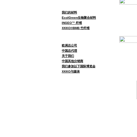
我们的材料
EcolGreen生物聚合材料
INGEO™ 纤维
XKKO®BMB 竹纤维
欧洲总公司
中国总代理
关于我们
中国其他分销商
我们参加以下国际博览会
XKKO与媒体