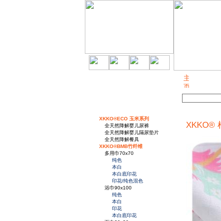
关于我们
XKKO®ECO 玉米系列
XKKO® 
全天然降解婴儿尿裤
全天然降解婴儿隔尿垫片
全天然降解餐具
XKKO®BMB竹纤维
多用巾70x70
纯色
本白
本白底印花
印花/纯色混色
浴巾90x100
纯色
本白
印花
本白底印花