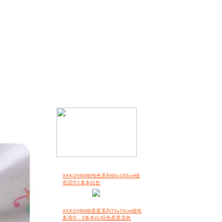
XKKO®BMB纯色系列90x100cm细
布浴巾1条本白色
XKKO®BMB星星系列70x70cm细布
多用巾 - 3条本白/棕色星星混色