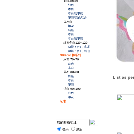
面巾30x30
纯色
本白
本白底印花
印花/纯色混合
口水巾
印花
纯色
本白
本白底印花
细布包巾120x120
功能 5合1，印花
功能 5合1，纯色
XKKO® 棉系列
尿布 70x70
白色
本白
尿布 80x80
白色
List as per
本白
印花
浴巾 90x100
白色
印花
证书
登录
退出