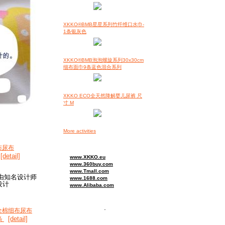
XKKO®BMB星星系列竹纤维口水巾-
1条银灰色
XKKO®BMB泡泡螺旋系列30x30cm
细布面巾9条蓝色混合系列
XKKO ECO全天然降解婴儿尿裤 尺
寸 M
More activities
布尿布
[detail]
www.XKKO.eu
www.360buy.com
www.Tmall.com
由知名设计师
www.1688.com
a设计
www.Alibaba.com
.
印花全棉细布尿布
[detail]
条