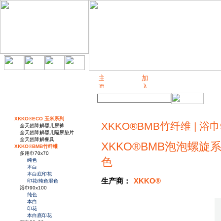
关于我们
XKKO®ECO 玉米系列
XKKO®BMB竹纤维 | 浴巾9
全天然降解婴儿尿裤
全天然降解婴儿隔尿垫片
全天然降解餐具
XKKO®BMB泡泡螺旋系
XKKO®BMB竹纤维
多用巾70x70
色
纯色
本白
本白底印花
生产商：
XKKO®
印花/纯色混色
浴巾90x100
纯色
本白
印花
本白底印花