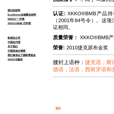
我们的材料
认证:
XKKO®BMB产
EcolGreen生物聚合材料
（2001年84号令）。这项
INGEO™ 纤维
XKKO®BMB 竹纤维
证相同。
质量荣誉：
XKKO®BM
欧洲总公司
中国总代理
荣誉:
2010捷克尿布金奖
关于我们
中国其他分销商
我们参加以下国际博览会
XKKO与媒体
腰封上语种：
捷克语，斯
德语，法语，西班牙语和
返回