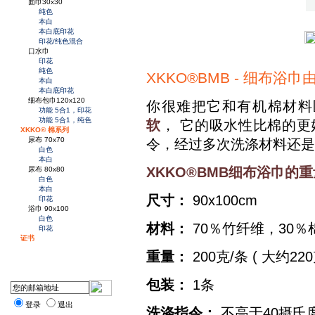
面巾30x30
纯色
本白
本白底印花
印花/纯色混合
口水巾
印花
纯色
XKKO®BMB - 细布
本白
本白底印花
细布包巾120x120
你很难把它和有机棉材料
功能 5合1，印花
功能 5合1，纯色
软
， 它的吸水性比棉的更
XKKO® 棉系列
尿布 70x70
令，经过多次洗涤材料还是
白色
本白
XKKO®BMB细布浴巾
尿布 80x80
白色
本白
尺寸：
90x100cm
印花
浴巾 90x100
白色
材料：
70％竹纤维，30％
印花
证书
重量：
200克/条 ( 大约22
包装：
1条
登录
退出
洗涤指令：
不高于40摄氏