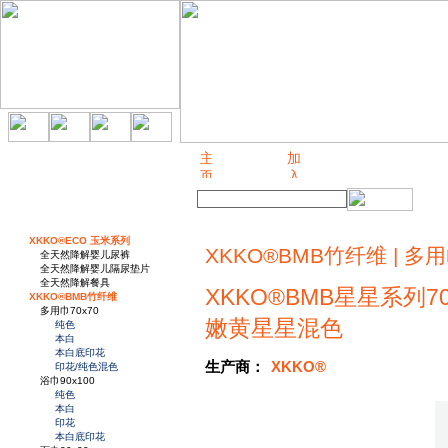
关于我们
XKKO®ECO 玉米系列
XKKO®BMB竹纤维 | 多用
全天然降解婴儿尿裤
全天然降解婴儿隔尿垫片
全天然降解餐具
XKKO®BMB星星系列70
XKKO®BMB竹纤维
多用巾70x70
嫩黄星星混色
纯色
本白
本白底印花
生产商：
XKKO®
印花/纯色混色
浴巾90x100
纯色
本白
印花
本白底印花