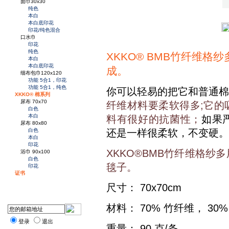
面巾30x30
纯色
本白
本白底印花
印花/纯色混合
口水巾
印花
纯色
XKKO® BMB竹纤维
本白
本白底印花
成。
细布包巾120x120
功能 5合1，印花
功能 5合1，纯色
你可以轻易的把它和普通棉
XKKO® 棉系列
尿布 70x70
纤维材料要柔软得多;
它的
白色
本白
料有很好的抗菌性；
如果
尿布 80x80
还是一样很柔软，不变硬。
白色
本白
印花
XKKO®BMB竹纤维格
浴巾 90x100
白色
毯子。
印花
证书
尺寸： 70x70cm
材料： 70% 竹纤维， 30%
登录
退出
重量： 90 克/条