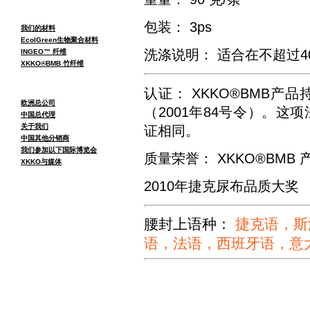
包装： 3ps
我们的材料
EcolGreen生物聚合材料
洗涤说明：
适合在不超过4
INGEO™ 纤维
XKKO®BMB 竹纤维
认证：
XKKO®BMB产
欧洲总公司
（2001年84号令）。这项
中国总代理
关于我们
证相同。
中国其他分销商
我们参加以下国际博览会
质量荣誉： XKKO®BMB
XKKO与媒体
2010年捷克尿布品质大奖
腰封上语种：
捷克语，斯
语，法语，西班牙语，意