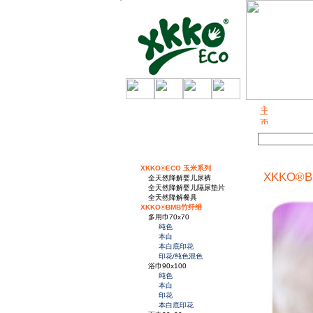
关于我们
XKKO®ECO 玉米系列
XKKO®B
全天然降解婴儿尿裤
全天然降解婴儿隔尿垫片
全天然降解餐具
XKKO®BMB竹纤维
多用巾70x70
纯色
本白
本白底印花
印花/纯色混色
浴巾90x100
纯色
本白
印花
本白底印花