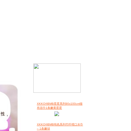
XKKO®BMB星星系列90x100cm细
布浴巾1条嫩黄星星
XKKO®BMB纯色系列竹纤维口水巾
– 1条嫩绿