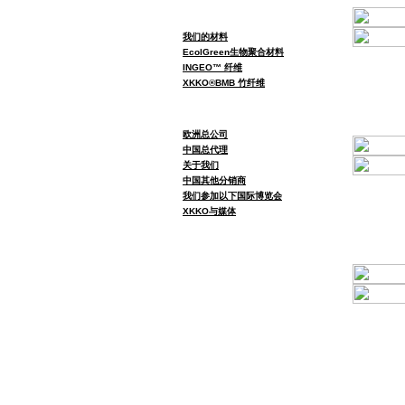
我们的材料
EcolGreen生物聚合材料
INGEO™ 纤维
XKKO®BMB 竹纤维
欧洲总公司
中国总代理
关于我们
中国其他分销商
我们参加以下国际博览会
XKKO与媒体