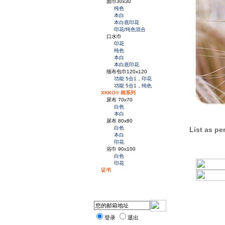
面巾30x30
纯色
本白
本白底印花
印花/纯色混合
口水巾
印花
纯色
本白
本白底印花
细布包巾120x120
功能 5合1，印花
功能 5合1，纯色
XKKO® 棉系列
尿布 70x70
白色
本白
尿布 80x80
白色
List as per
本白
印花
浴巾 90x100
白色
印花
证书
登录
退出