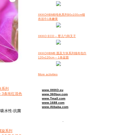
XKKO®BMB纯色系列90x100cm细
布浴巾1条嫩黄
XKKO ECO – 婴儿勺和叉子
XKKO®BMB 圆及方块系列细布包巾
120x120cm – 1条蓝圆
More activities
块系列
www.XKKO.eu
- 3条玫红混色
www.360buy.com
www.Tmall.com
www.1688.com
www.Alibaba.com
强吸水性-抗菌
.
和螺旋系列