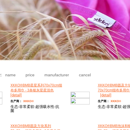
:
name
price
manufacturer
cancel
XKKO®BMB星星系列70x70cm细
XKKO®BMB圆及方
布多用巾 - 3条银灰星星混色
70x70cm细布多用巾
[detail]
[detail]
生产商：
XKKO®
生产商：
XKKO®
生态-非常柔软-超强吸水性-抗
生态-非常柔软-超
菌
XKKO®BMB圆及方块系列
XKKO®BMB泡沫