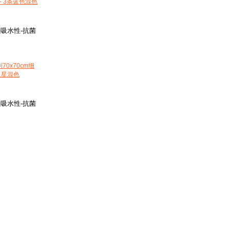
- 3条蓝色混色
强吸水性-抗菌
70x70cm细
星星混色
强吸水性-抗菌